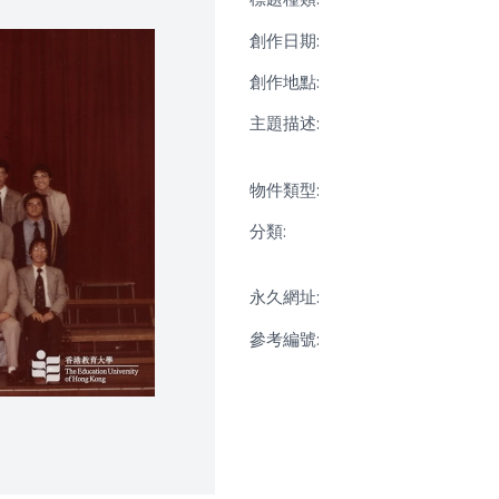
創作日期:
創作地點:
主題描述:
物件類型:
分類:
永久網址:
參考編號: