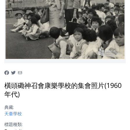
橫頭磡神召會康樂學校的集會照片(1960
年代)
典藏:
天臺學校
標題種類: