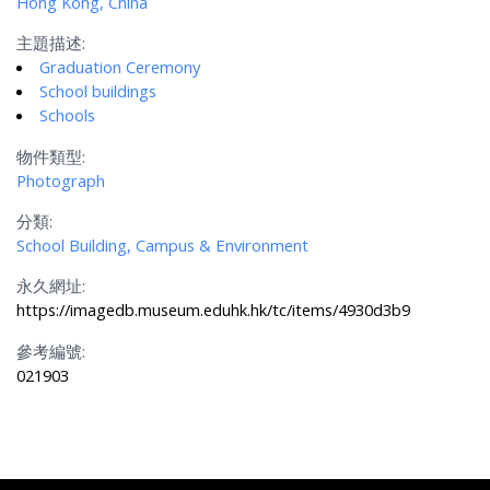
Hong Kong, China
主題描述:
Graduation Ceremony
School buildings
Schools
物件類型:
Photograph
分類:
School Building, Campus & Environment
永久網址:
https://imagedb.museum.eduhk.hk/tc/items/4930d3b9
參考編號:
021903