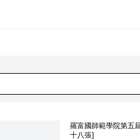
羅富國師範學院第五屆
十八張]