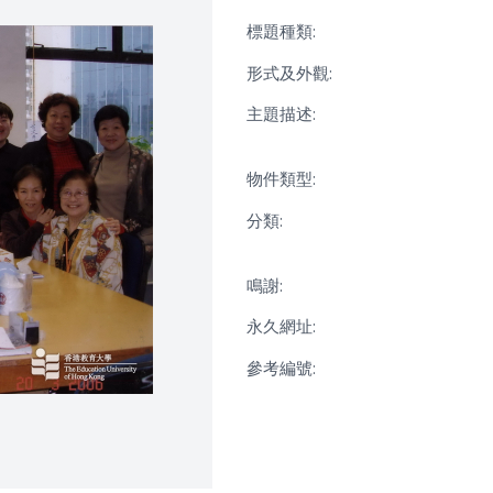
標題種類:
形式及外觀:
主題描述:
物件類型:
分類:
鳴謝:
永久網址:
參考編號: