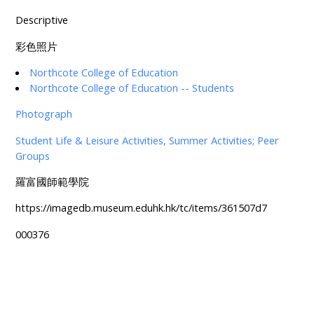
Descriptive
彩色照片
Northcote College of Education
Northcote College of Education -- Students
Photograph
Student Life & Leisure Activities, Summer Activities; Peer
Groups
羅富國師範學院
https://imagedb.museum.eduhk.hk/tc/items/361507d7
000376