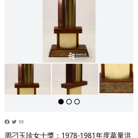
周刁玉珍女士獎：1978-1981年度葛量洪