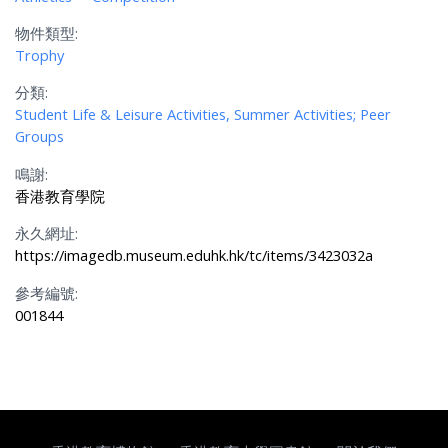
物件類型:
Trophy
分類:
Student Life & Leisure Activities, Summer Activities; Peer
Groups
鳴謝:
香港教育學院
永久網址:
https://imagedb.museum.eduhk.hk/tc/items/3423032a
參考編號:
001844