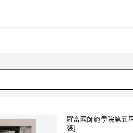
羅富國師範學院第五屆
張]