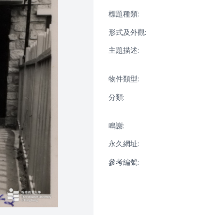
標題種類:
形式及外觀:
主題描述:
物件類型:
分類:
鳴謝:
永久網址:
參考編號: