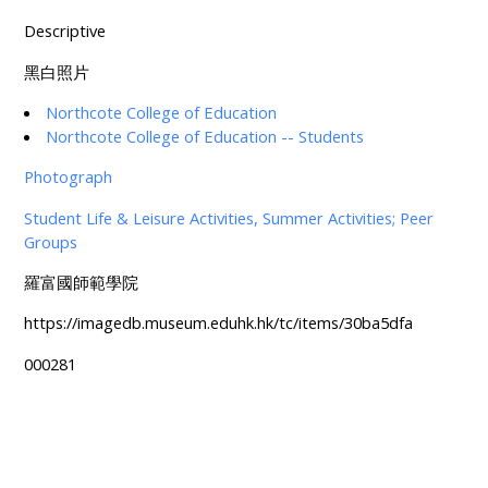
Descriptive
黑白照片
Northcote College of Education
Northcote College of Education -- Students
Photograph
Student Life & Leisure Activities, Summer Activities; Peer
Groups
羅富國師範學院
https://imagedb.museum.eduhk.hk/tc/items/30ba5dfa
000281