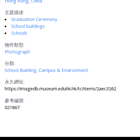
Hong Kong, China
主題描述:
Graduation Ceremony
School buildings
Schools
物件類型:
Photograph
分類:
School Building, Campus & Environment
永久網址:
https://imagedb.museum.eduhk.hk/tc/items/2aec3262
參考編號:
021867