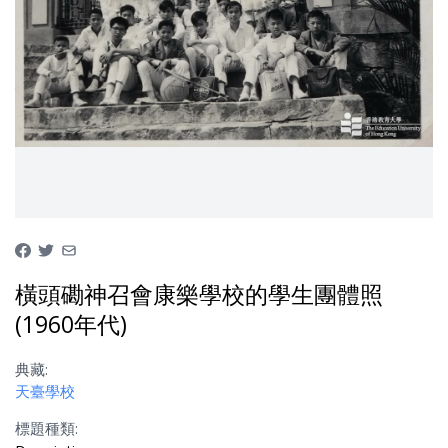
橫頭磡神召會康樂學校的學生團體照
(1960年代)
典藏:
天臺學校
標題種類: