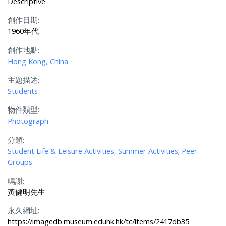
Descriptive
創作日期:
1960年代
創作地點:
Hong Kong, China
主題描述:
Students
物件類型:
Photograph
分類:
Student Life & Leisure Activities, Summer Activities; Peer
Groups
鳴謝:
黃健明先生
永久網址:
https://imagedb.museum.eduhk.hk/tc/items/2417db35