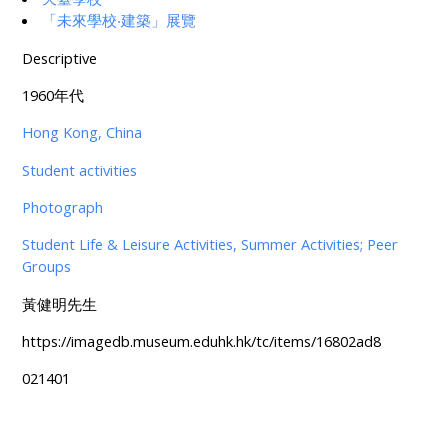
「未來學校‧建築」展覽
Descriptive
1960年代
Hong Kong, China
Student activities
Photograph
Student Life & Leisure Activities, Summer Activities; Peer
Groups
黃健明先生
https://imagedb.museum.eduhk.hk/tc/items/16802ad8
021401