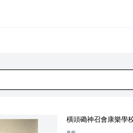
橫頭磡神召會康樂學
典藏: