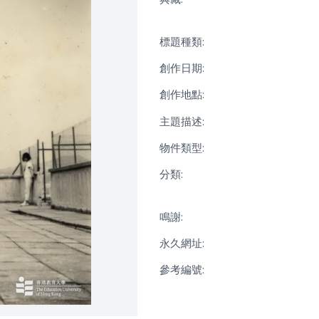
標題種類:
創作日期:
創作地點:
主題描述:
物件類型:
分類:
鳴謝:
永久網址:
參考編號: