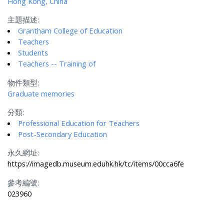
Hong Kong, China
主題描述:
Grantham College of Education
Teachers
Students
Teachers -- Training of
物件類型:
Graduate memories
分類:
Professional Education for Teachers
Post-Secondary Education
永久網址:
https://imagedb.museum.eduhk.hk/tc/items/00cca6fe
參考編號:
023960