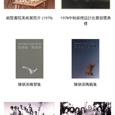
銘賢書院美術展照片 (1979)
1978中秋綵燈設計比賽頒獎典
禮
陳炳添雕塑集
陳炳添陶藝集