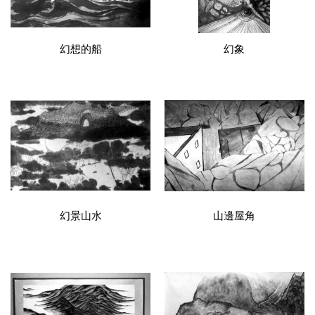
幻想的船
幻象
幻景山水
山邊屋角