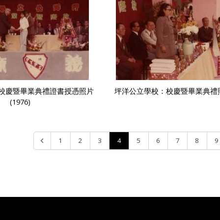
校慶暨畢業典禮證書授憑照片
坪洋公立學校：校慶暨畢業典禮照片
(1976)
4
1
2
3
5
6
7
8
9