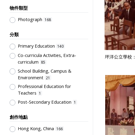
物件類型
Photograph
168
分類
Primary Education
140
Co-curricula Activities, Extra-
坪洋公立學校：
curriculum
85
School Building, Campus &
Environment
21
Professional Education for
Teachers
1
Post-Secondary Education
1
創作地點
Hong Kong, China
166