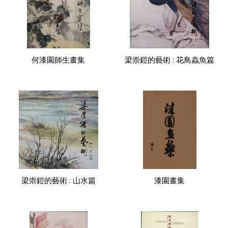
何漆園師生畫集
梁崇鎧的藝術 : 花鳥蟲魚篇
梁崇鎧的藝術 : 山水篇
漆園畫集