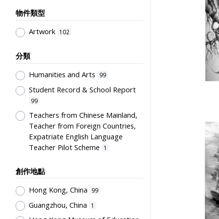
物件類型
Artwork
102
分類
Humanities and Arts
99
Student Record & School Report
99
Teachers from Chinese Mainland,
Teacher from Foreign Countries,
Expatriate English Language
Teacher Pilot Scheme
1
創作地點
Hong Kong, China
99
Guangzhou, China
1