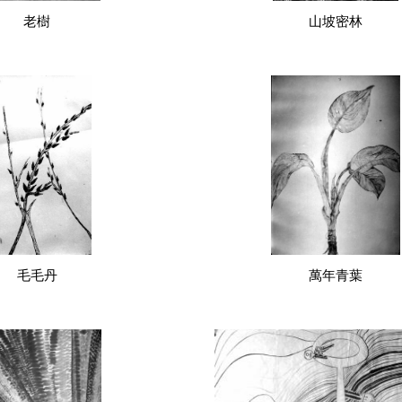
老樹
山坡密林
毛毛丹
萬年青葉