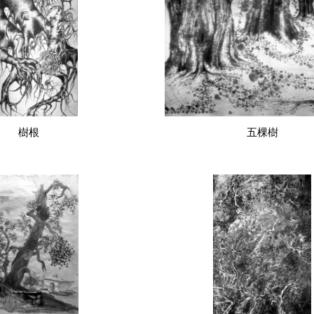
樹根
五棵樹