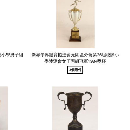
賽小學男子組
新界學界體育協進會元朗區分會第26屆校際小
)
學陸運會女子丙組冠軍1984獎杯
3個附件