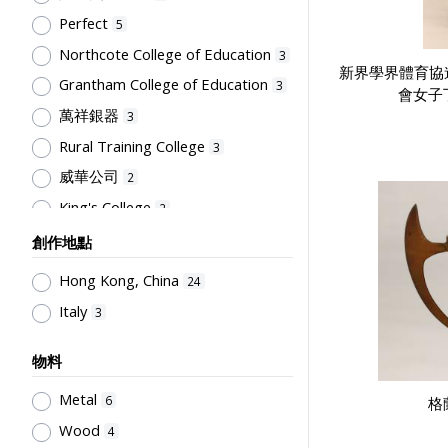
Primary Education
1
Perfect
5
Northcote College of Education
3
新界學界體育協
Grantham College of Education
3
會女子
萬祥銀器
3
Rural Training College
3
威華公司
2
King's College
2
Kowloon Sporting Goods Co.
2
創作地點
The Hong Kong Federation of
Hong Kong, China
24
Students
2
Italy
3
South China Athletic Association
2
四教育學院學生會體育委員會
2
物料
Kwok Lung Sports Goods Co. Ltd
Metal
6
格
1
Wood
4
永源金舖銀器
1