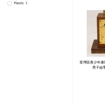
Plastic
1
Tsang Fook Piano Company
1
Kan, K.Y.
1
Shing On Sports Co.
1
中國香港羽毛球總會
1
Northcote College of Education
Students' Association
1
Northcote College of Education
Past Students' Association
1
Chan, S.T.
1
荃灣區青少年康
Hong Kong, China Little League
1
男子組季
基督教大專生公社
1
Hong Kong 35 mm Photography
Society
1
Sir Robert Black College of
Education Students' Union
1
Sir Alexander Grantham G.C.M.G.