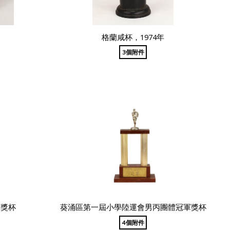
格蘭咸杯，1974年
3個附件
軍獎杯
葵涌區第一屆小學陸運會男丙團體冠軍獎杯
4個附件