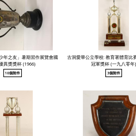
少年之友」暑期習作展覽會國
古洞愛華公立學校: 教育署體育比
異獎獎杯 (1966)
冠軍獎杯 (一九八零年
10個附件
3個附件