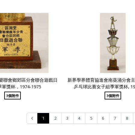
樂聯會鄉郊區分會聯合遊戲日
新界學界體育協進會南葵涌分會
軍獎杯，1974-1975
乒乓球比賽女子組季軍獎杯, 1980
3個附件
3個附件
1
2
3
4
5
6
7
8