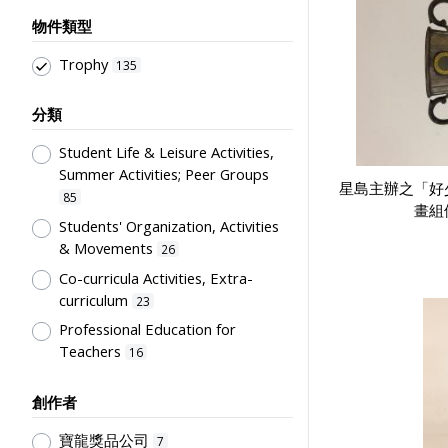
物件類型
Trophy
135
分類
Student Life & Leisure Activities,
Summer Activities; Peer Groups
星島主辦之「好
85
畫組優
Students' Organization, Activities
& Movements
26
Co-curricula Activities, Extra-
curriculum
23
Professional Education for
Teachers
16
Sport Science, Health and Welfare
創作者
6
Post-Secondary Education
4
寶龍獎品公司
7