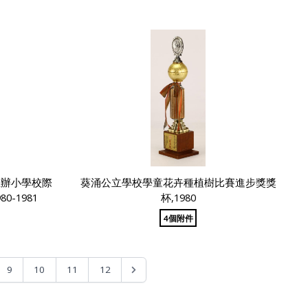
主辦小學校際
葵涌公立學校學童花卉種植樹比賽進步獎獎
-1981
杯,1980
4個附件
9
10
11
12