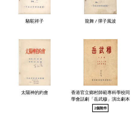
駱駝祥子
龍舞 / 彈子風波
太陽神的約會
香港官立鄉村師範專科學校同
學會話劇「岳武穆」演出劇本
2個附件