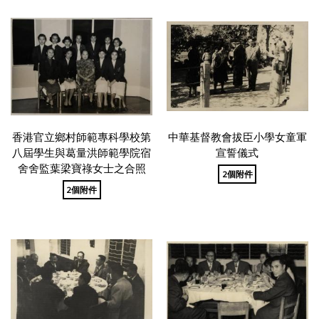
香港官立鄉村師範專科學校第
中華基督教會拔臣小學女童軍
八屆學生與葛量洪師範學院宿
宣誓儀式
舍舍監葉梁寶祿女士之合照
2個附件
2個附件