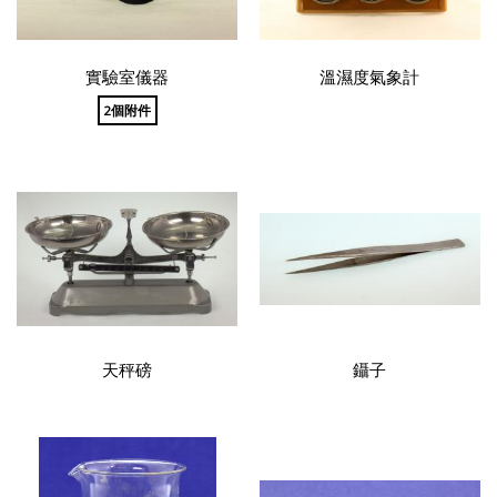
實驗室儀器
溫濕度氣象計
2個附件
天秤磅
鑷子