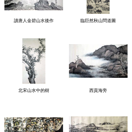
讀唐人金碧山水後作
臨巨然秋山問道圖
北宋山水中的樹
西貢海旁