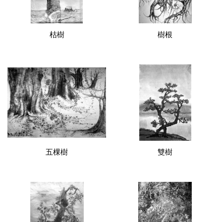
枯樹
樹根
五棵樹
雙樹