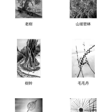
老樹
山坡密林
樹幹
毛毛丹