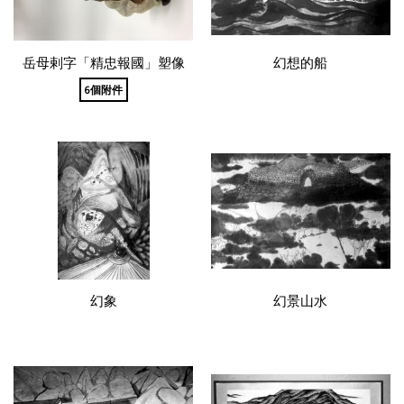
岳母剌字「精忠報國」塑像
幻想的船
6個附件
幻象
幻景山水