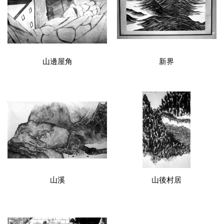
山邊屋角
新界
山溪
山後村居