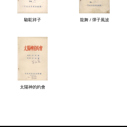
駱駝祥子
龍舞 / 彈子風波
太陽神的約會