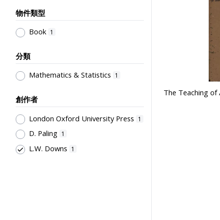
物件類型
Book
1
分類
Mathematics & Statistics
1
The Teaching of 
創作者
London Oxford University Press
1
D. Paling
1
L.W. Downs
1