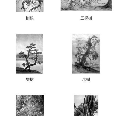
樹根
五棵樹
雙樹
老樹