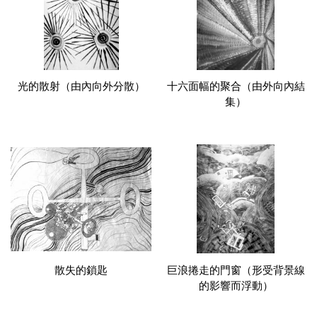
光的散射（由內向外分散）
十六面幅的聚合（由外向內結
集）
散失的鎖匙
巨浪捲走的門窗（形受背景線
的影響而浮動）