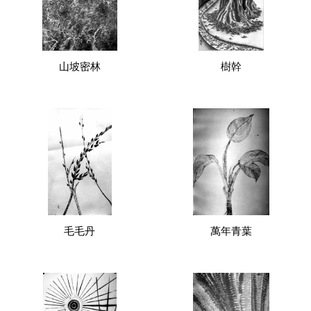
山坡密林
樹幹
毛毛丹
萬年青葉