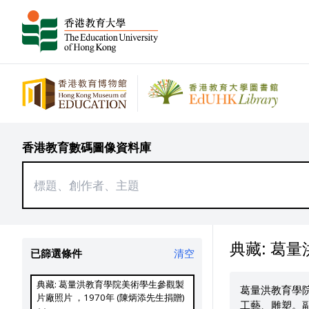
香港教育數碼圖像資料庫
典藏: 葛
已篩選條件
清空
典藏: 葛量洪教育學院美術學生參觀製
葛量洪教育學
片廠照片 ，1970年 (陳炳添先生捐贈)
工藝、雕塑。