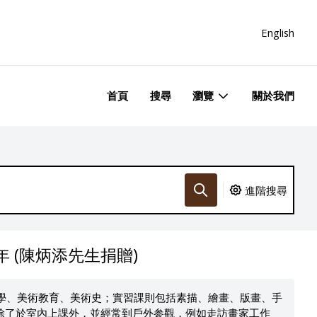
English
首頁
搜尋
瀏覽
關於我們
進階搜尋
年 (陳炳添先生捐贈)
美學、美術教育、美術史；實習課則包括素描、繪畫、版畫、手
除了於室內上課外，並經常到戶外参觀，例如走訪畫家工作