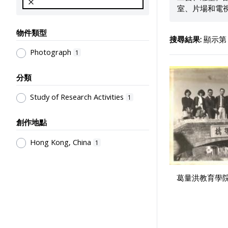
室、片場和電
物件類型
搜尋結果:
顯示第 1
Photograph
1
分類
Study of Research Activities
1
創作地點
Hong Kong, China
1
葛量洪教育學