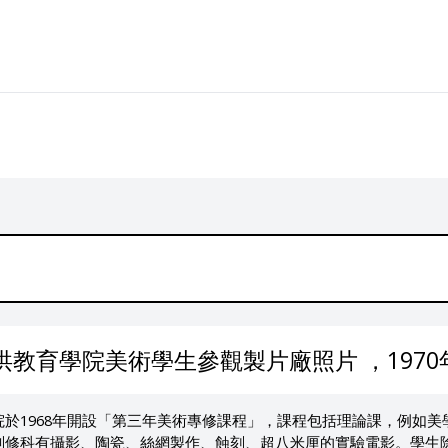
量洪教育學院美術學生參觀製片廠照片 ，1970
院於1968年開設「第三年美術專修課程」，課程包括理論課，例如
副修科有攝影、陶瓷、絲網製作、蝕刻、超八米厘的實驗電影。學生