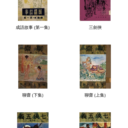
成語故事 (第一集)
三劍俠
聊齋 (下集)
聊齋 (上集)