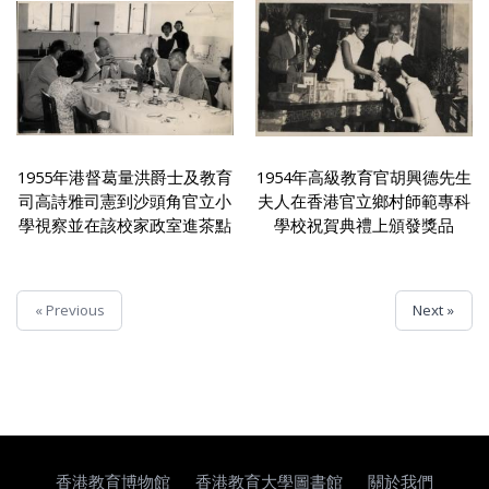
1955年港督葛量洪爵士及教育
1954年高級教育官胡興德先生
司高詩雅司憲到沙頭角官立小
夫人在香港官立鄉村師範專科
學視察並在該校家政室進茶點
學校祝賀典禮上頒發獎品
« Previous
Next »
香港教育博物館
香港教育大學圖書館
關於我們