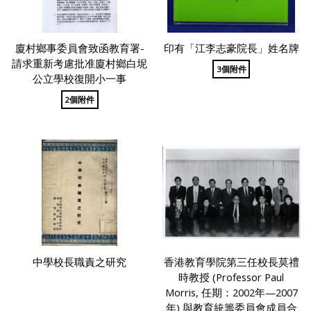
廈村鄉事委員會致函教育署-
印有「江李志豪院長」姓名牌
請求重新考慮批准廈村鄉白坭
3個附件
公立學校復開小一事
2個附件
中學校長職責之研究
香港教育學院第三任校長莫禮
時教授 (Professor Paul
Morris, 任期：2002年—2007
年) 與教育統籌委員會成員合