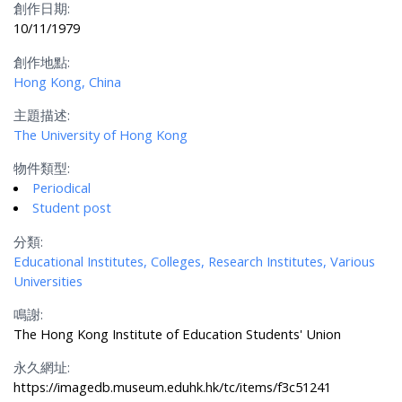
創作日期:
10/11/1979
創作地點:
Hong Kong, China
主題描述:
The University of Hong Kong
物件類型:
Periodical
Student post
分類:
Educational Institutes, Colleges, Research Institutes, Various
Universities
鳴謝:
The Hong Kong Institute of Education Students' Union
永久網址:
https://imagedb.museum.eduhk.hk/tc/items/f3c51241