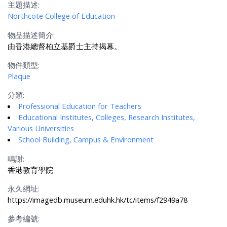
主題描述:
Northcote College of Education
物品描述簡介:
由香港總督柏立基爵士主持揭幕。
物件類型:
Plaque
分類:
Professional Education for Teachers
Educational Institutes, Colleges, Research Institutes,
Various Universities
School Building, Campus & Environment
鳴謝:
香港教育學院
永久網址:
https://imagedb.museum.eduhk.hk/tc/items/f2949a78
參考編號: