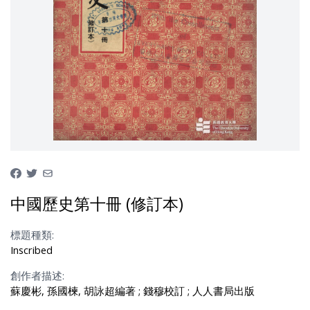
中國歷史第十冊 (修訂本)
標題種類:
Inscribed
創作者描述:
蘇慶彬, 孫國楝, 胡詠超編著 ; 錢穆校訂 ; 人人書局出版