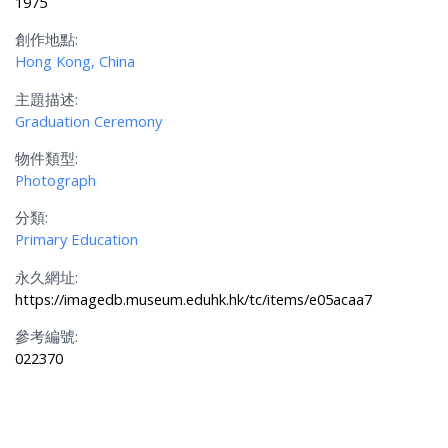
1975
創作地點:
Hong Kong, China
主題描述:
Graduation Ceremony
物件類型:
Photograph
分類:
Primary Education
永久網址:
https://imagedb.museum.eduhk.hk/tc/items/e05acaa7
參考編號:
022370