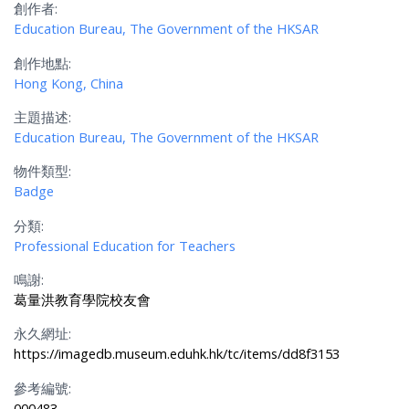
創作者:
Education Bureau, The Government of the HKSAR
創作地點:
Hong Kong, China
主題描述:
Education Bureau, The Government of the HKSAR
物件類型:
Badge
分類:
Professional Education for Teachers
鳴謝:
葛量洪教育學院校友會
永久網址:
https://imagedb.museum.eduhk.hk/tc/items/dd8f3153
參考編號:
000483