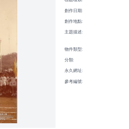
創作日期:
創作地點:
主題描述:
物件類型:
分類:
永久網址:
參考編號: