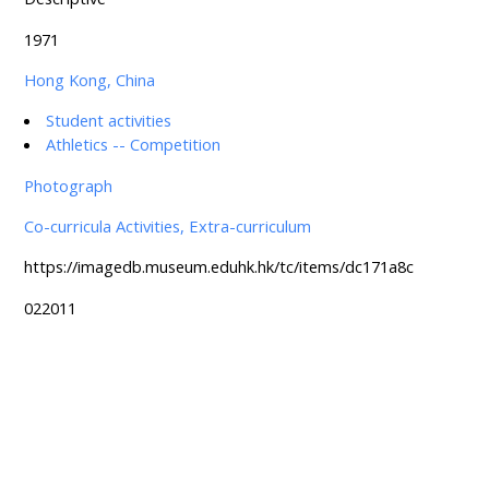
1971
Hong Kong, China
Student activities
Athletics -- Competition
Photograph
Co-curricula Activities, Extra-curriculum
https://imagedb.museum.eduhk.hk/tc/items/dc171a8c
022011