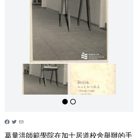
葛量洪師範學院在加士居道校舍舉辦的手