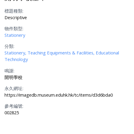
標題種類:
Descriptive
物件類型:
Stationery
分類:
Stationery, Teaching Equipments & Facilities, Educational
Technology
鳴謝:
開明學校
永久網址:
https://imagedb.museum.eduhk.hk/tc/items/d3d6bda0
參考編號:
002825