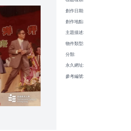
創作日期:
創作地點:
主題描述:
物件類型:
分類:
永久網址:
參考編號: