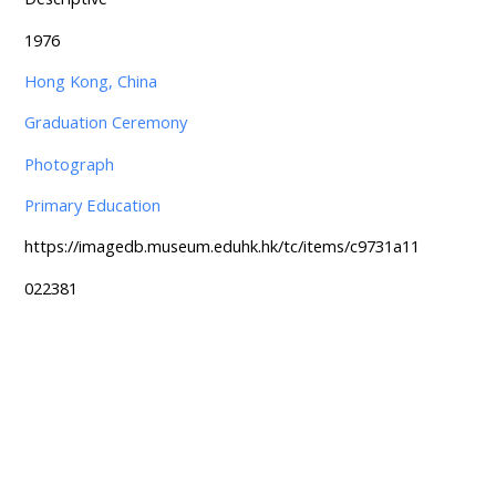
1976
Hong Kong, China
Graduation Ceremony
Photograph
Primary Education
https://imagedb.museum.eduhk.hk/tc/items/c9731a11
022381