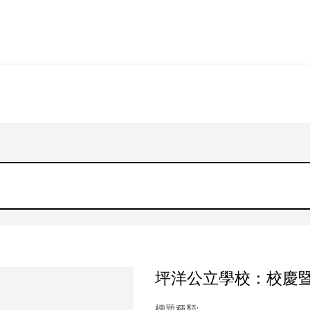
坪洋公立學校：校慶暨畢
標題種類: