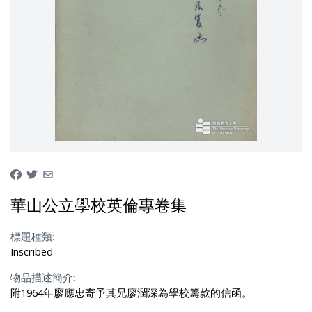
華山公立學校英倫專卷集
標題種類:
Inscribed
物品描述簡介:
附1964年廖應忠寄予其兄廖潤深為學校籌款的信函。