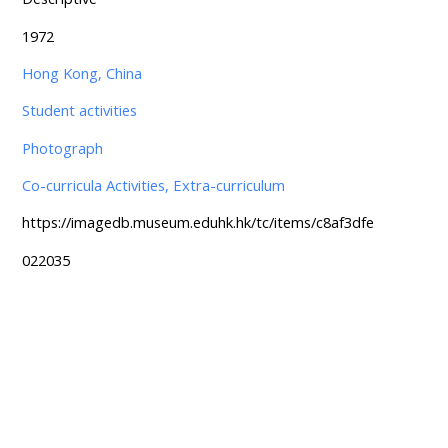
1972
Hong Kong, China
Student activities
Photograph
Co-curricula Activities, Extra-curriculum
https://imagedb.museum.eduhk.hk/tc/items/c8af3dfe
022035