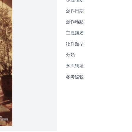
創作日期:
創作地點:
主題描述:
物件類型:
分類:
永久網址:
參考編號: