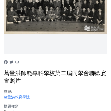
葛量洪師範專科學校第二屆同學會聯歡宴
會照片
典藏:
葛量洪教育學院
標題種類: