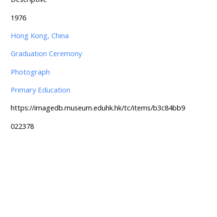
1976
Hong Kong, China
Graduation Ceremony
Photograph
Primary Education
https://imagedb.museum.eduhk.hk/tc/items/b3c84bb9
022378