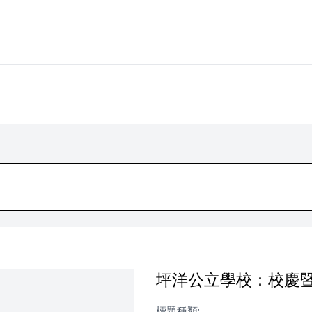
坪洋公立學校：校慶暨畢
標題種類: