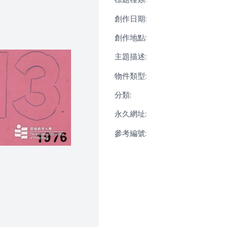
創作日期:
創作地點:
主題描述:
物件類型:
分類:
永久網址:
參考編號: