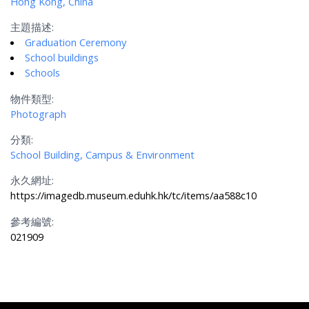
Hong Kong, China
主題描述:
Graduation Ceremony
School buildings
Schools
物件類型:
Photograph
分類:
School Building, Campus & Environment
永久網址:
https://imagedb.museum.eduhk.hk/tc/items/aa588c10
參考編號:
021909