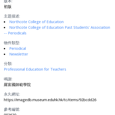
版本:
初版
主題描述:
Northcote College of Education
Northcote College of Education Past Students' Association
-- Periodicals
物件類型:
Periodical
Newsletter
分類:
Professional Education for Teachers
鳴謝:
羅富國師範學院
永久網址:
https://imagedb.museum.eduhk.hk/tc/items/92bcdd26
參考編號:
002620