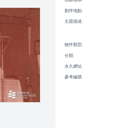
創作地點:
主題描述:
物件類型:
分類:
永久網址:
參考編號: