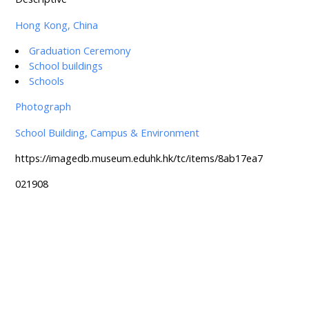
Hong Kong, China
Graduation Ceremony
School buildings
Schools
Photograph
School Building, Campus & Environment
https://imagedb.museum.eduhk.hk/tc/items/8ab17ea7
021908