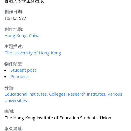
香港大學學生會出版
創作日期:
10/10/1977
創作地點:
Hong Kong, China
主題描述:
The University of Hong Kong
物件類型:
Student post
Periodical
分類:
Educational Institutes, Colleges, Research Institutes, Various
Universities
鳴謝:
The Hong Kong Institute of Education Students' Union
永久網址: