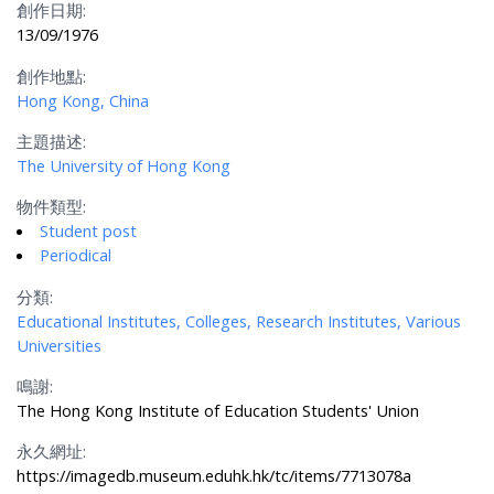
創作日期:
13/09/1976
創作地點:
Hong Kong, China
主題描述:
The University of Hong Kong
物件類型:
Student post
Periodical
分類:
Educational Institutes, Colleges, Research Institutes, Various
Universities
鳴謝:
The Hong Kong Institute of Education Students' Union
永久網址:
https://imagedb.museum.eduhk.hk/tc/items/7713078a