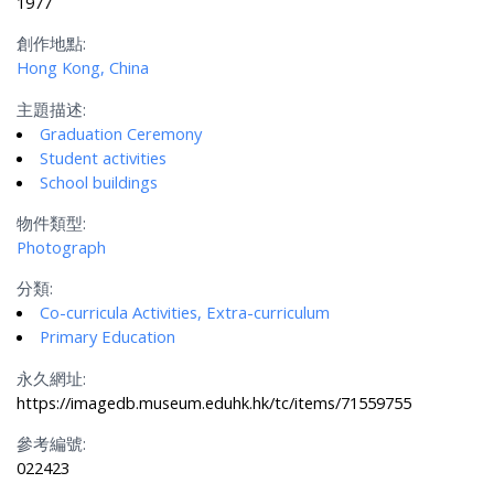
1977
創作地點:
Hong Kong, China
主題描述:
Graduation Ceremony
Student activities
School buildings
物件類型:
Photograph
分類:
Co-curricula Activities, Extra-curriculum
Primary Education
永久網址:
https://imagedb.museum.eduhk.hk/tc/items/71559755
參考編號:
022423