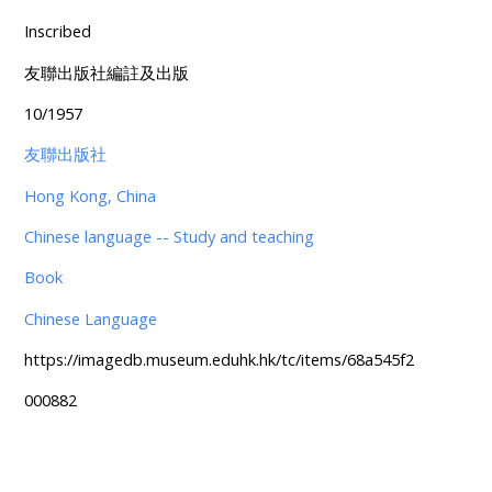
Inscribed
友聯出版社編註及出版
10/1957
友聯出版社
Hong Kong, China
Chinese language -- Study and teaching
Book
Chinese Language
https://imagedb.museum.eduhk.hk/tc/items/68a545f2
000882