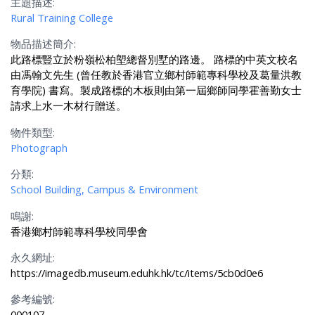
主題描述:
Rural Training College
物品描述簡介:
此路標豎立於粉嶺松柏塱總督別墅的路邊。 路標的中英文校名
由馮翰文先生 (曾任教於香港官立鄉村師範專科學校及葛量洪教
育學院) 書寫。製成路標的木板則由第一屆鄉師同學霍善勤女士
請求上水一木材行贈送。
物件類型:
Photograph
分類:
School Building, Campus & Environment
鳴謝:
香港鄉村師範專科學校同學會
永久網址:
https://imagedb.museum.eduhk.hk/tc/items/5cb0d0e6
參考編號:
000107