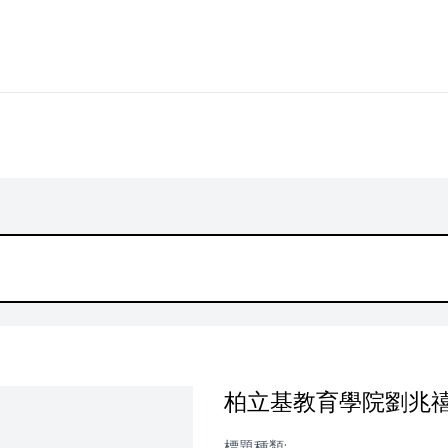
柏立基教育學院劉兆禧先
標題種類: