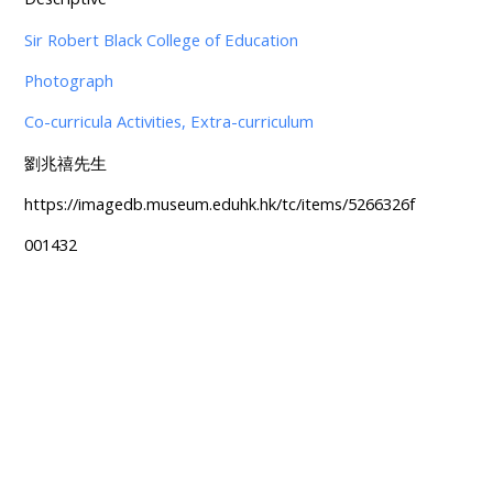
Sir Robert Black College of Education
Photograph
Co-curricula Activities, Extra-curriculum
劉兆禧先生
https://imagedb.museum.eduhk.hk/tc/items/5266326f
001432