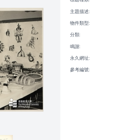
主題描述:
物件類型:
分類:
鳴謝:
永久網址:
參考編號: